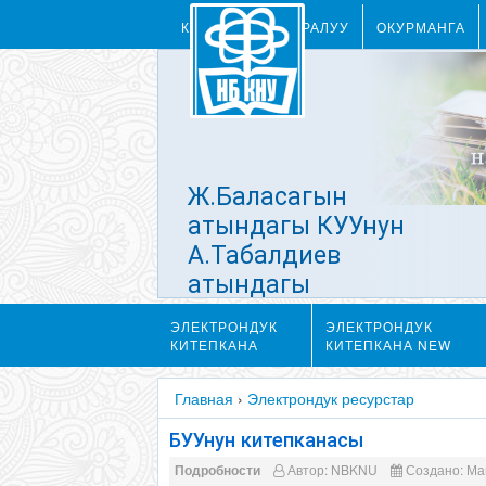
КИТЕПКАНА ТУУРАЛУУ
ОКУРМАНГА
Ж.Баласагын
атындагы КУУнун
А.Табалдиев
атындагы
Илимий
ЭЛЕКТРОНДУК
ЭЛЕКТРОНДУК
китепкана
КИТЕПКАНА
КИТЕПКАНА NEW
Главная
›
Электрондук ресурстар
БУУнун китепканасы
Подробности
Автор:
NBKNU
Создано: Май