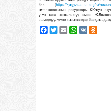
бар (
https://kyrgyzstan.un.org/ru/resour
китепканасынын ресурстары КУУнун окут
үчүн гана жеткиликтүү эмес. Ж.Балас
ишмердүүлүгүнө кызыккандар бардык адам
Facebook
Twitter
Email
WhatsAp
VK
Odn