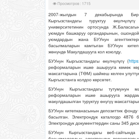
Просмотров : 1715
2007-жылдын 7 декабырында Бир
Кыргызстандагы туруктуу өкүлчүлү
университетинин ортосунда Ж.Баласагы
уюмдун башкаруу органдарынын, ошондой
уюмдардын жана БУУнун агенттиктер
басылмаларын камтыган БУУнун китеп
жөнүндө Макулдашууга кол коюлду.
БУУнун Кыргызстандагы өкүлчүлүгү (
https
реформаларын ишке ашырууга көмөк көрс
максаттарына (ТӨМ) шайкеш келген улуттук
Кыргызстанга колдоо көрсөтөт.
БУУнун Кыргызстандагы тутумунун 
реформаларын ишке ашырууга жарда
макулдашылган туруктуу өнүгүү максаттары
БУУнун китепканасынын депозиттик фонду 
басылган. Электрондук каталогдо 4876 
Электрондук документтердин саны 345 диск
БУУнун Кыргызстандагы веб-сайтынд
басылмалардын электрондук версияларын