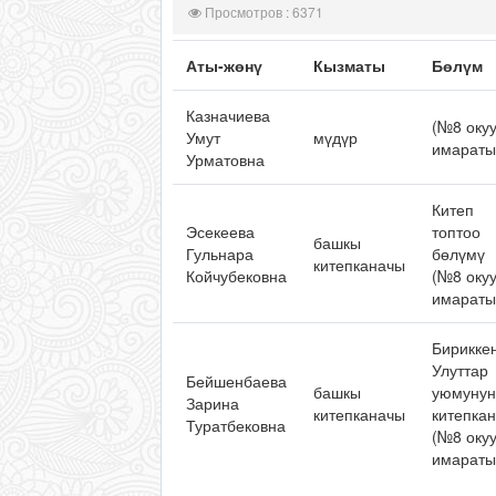
Просмотров : 6371
Аты-жөнү
Кызматы
Бөлүм
Казначиева
(№8 оку
Умут
мүдүр
имараты
Урматовна
Китеп
Эсекеева
топтоо
башкы
Гульнара
бөлүмү
китепканачы
Койчубековна
(№8 оку
имараты
Бирикке
Улуттар
Бейшенбаева
башкы
уюмунун
Зарина
китепканачы
китепка
Туратбековна
(№8 оку
имараты