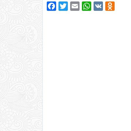
Facebook
Twitter
Email
WhatsAp
VK
Odn