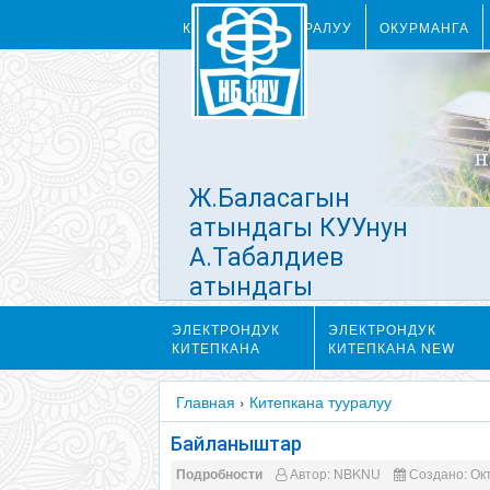
КИТЕПКАНА ТУУРАЛУУ
ОКУРМАНГА
Ж.Баласагын
атындагы КУУнун
А.Табалдиев
атындагы
Илимий
ЭЛЕКТРОНДУК
ЭЛЕКТРОНДУК
китепкана
КИТЕПКАНА
КИТЕПКАНА NEW
Главная
›
Китепкана тууралуу
Байланыштар
Подробности
Автор:
NBKNU
Создано: Окт