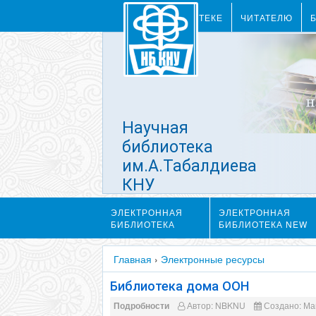
О БИБЛИОТЕКЕ
ЧИТАТЕЛЮ
Научная
библиотека
им.А.Табалдиева
КНУ
им.Ж.Баласагына
ЭЛЕКТРОННАЯ
ЭЛЕКТРОННАЯ
БИБЛИОТЕКА
БИБЛИОТЕКА NEW
Главная
›
Электронные ресурсы
Библиотека дома ООН
Подробности
Автор:
NBKNU
Создано: Май