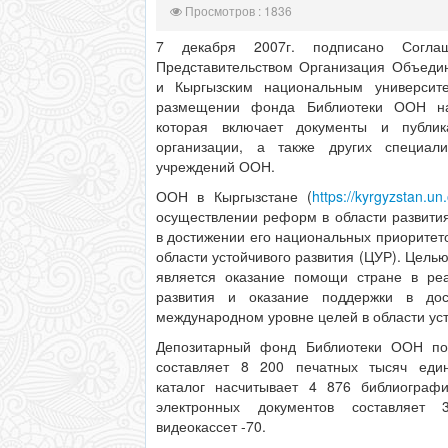
Просмотров : 1836
7 декабря 2007г. подписано Согла
Представительством Организация Объеди
и Кыргызским национальным университ
размещении фонда Библиотеки ООН на 
которая включает документы и публик
организации, а также других специал
учреждений ООН.
ООН в Кыргызстане (
https://kyrgyzstan.un.
осуществлении реформ в области развити
в достижении его национальных приоритето
области устойчивого развития (ЦУР). Цель
является оказание помощи стране в ре
развития и оказание поддержки в дос
международном уровне целей в области уст
Депозитарный фонд Библиотеки ООН по 
составляет 8 200 печатных тысяч еди
каталог насчитывает 4 876 библиографи
электронных документов составляет 
видеокассет -70.