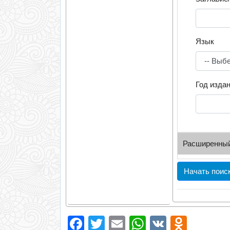
Язык
Год изда
Расширенный
УДК/ББК
ISBN/ISSN
Facebook
Twitter
Email
WhatsApp
VK
Odnok