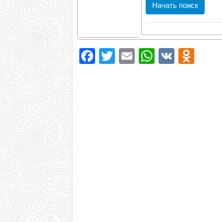
ISBN/ISSN
Facebook
Twitter
Email
WhatsAp
VK
Odn
Логика
Усекать термины
поиска