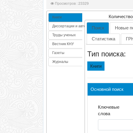
Просмотров : 23329
Количество
Книги
Диссертации и автореф
Поиск
Новые п
Труды ученых
Статистика
ГР
Вестник КНУ
Тип поиска:
Газеты
Журналы
Книги
Основной поиск
Ключевые
слова