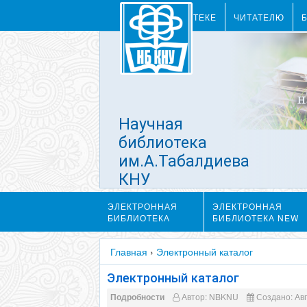
О БИБЛИОТЕКЕ
ЧИТАТЕЛЮ
Научная
библиотека
им.А.Табалдиева
КНУ
им.Ж.Баласагына
ЭЛЕКТРОННАЯ
ЭЛЕКТРОННАЯ
БИБЛИОТЕКА
БИБЛИОТЕКА NEW
Главная
›
Электронный каталог
Электронный каталог
Подробности
Автор:
NBKNU
Создано: Авг