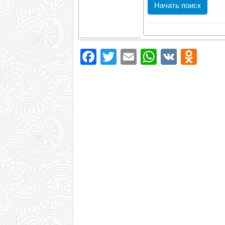
ISBN/ISSN
Facebook
Twitter
Email
WhatsAp
VK
Odn
Логика
Усекать термины
поиска