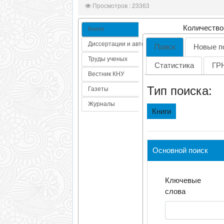
Просмотров : 23363
Количество
Книги
Диссертации и автореф
Поиск
Новые п
Труды ученых
Статистика
ГР
Вестник КНУ
Тип поиска:
Газеты
Журналы
Книги
Основной поиск
Ключевые
слова