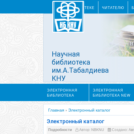
О БИБЛИОТЕКЕ
ЧИТАТЕЛЮ
Научная
библиотека
им.А.Табалдиева
КНУ
им.Ж.Баласагына
ЭЛЕКТРОННАЯ
ЭЛЕКТРОННАЯ
БИБЛИОТЕКА
БИБЛИОТЕКА NEW
Главная
›
Электронный каталог
Электронный каталог
Подробности
Автор:
NBKNU
Создано: Авг