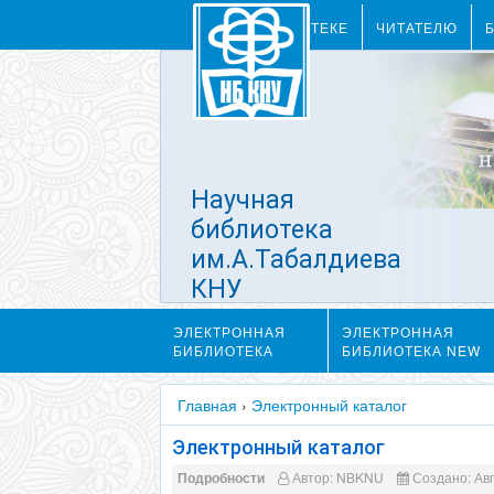
О БИБЛИОТЕКЕ
ЧИТАТЕЛЮ
Научная
библиотека
им.А.Табалдиева
КНУ
им.Ж.Баласагына
ЭЛЕКТРОННАЯ
ЭЛЕКТРОННАЯ
БИБЛИОТЕКА
БИБЛИОТЕКА NEW
Главная
›
Электронный каталог
Электронный каталог
Подробности
Автор:
NBKNU
Создано: Авг