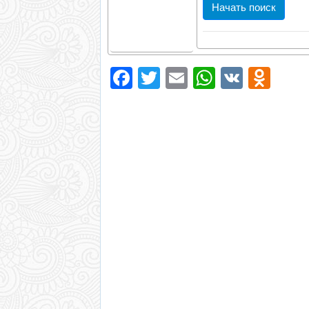
ISBN/ISSN
Facebook
Twitter
Email
WhatsAp
VK
Odn
Логика
Усекать термины
поиска