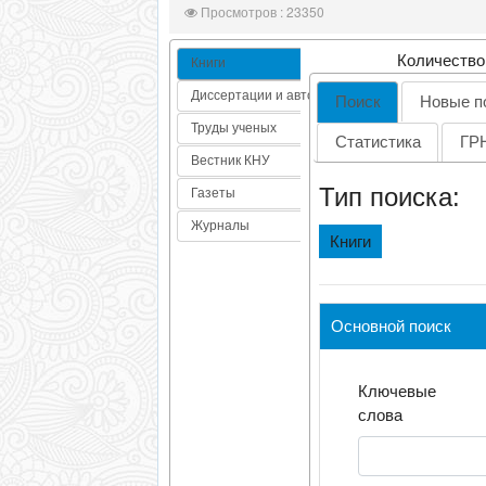
Просмотров : 23350
Количество
Книги
Диссертации и автореф
Поиск
Новые п
Труды ученых
Статистика
ГР
Вестник КНУ
Тип поиска:
Газеты
Журналы
Книги
Основной поиск
Ключевые
слова