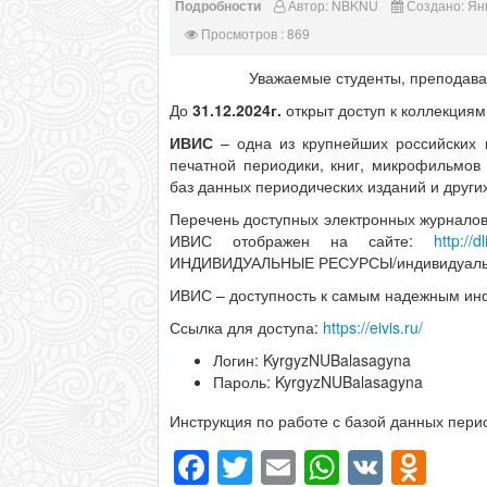
Подробности
Автор:
NBKNU
Создано: Янв
Просмотров : 869
Уважаемые студенты, преподават
До
31.12.2024г.
открыт доступ к коллекция
ИВИС
– одна из крупнейших российских 
печатной периодики, книг, микрофильмов
баз данных периодических изданий и друг
Перечень доступных электронных журнало
ИВИС отображен на сайте:
http://d
ИНДИВИДУАЛЬНЫЕ РЕСУРСЫ/индивидуальны
ИВИС – доступность к самым надежным и
Ссылка для доступа:
https://eivis.ru/
Логин: KyrgyzNUBalasagyna
Пароль: KyrgyzNUBalasagyna
Инструкция по работе с базой данных пер
Facebook
Twitter
Email
WhatsAp
VK
Odn