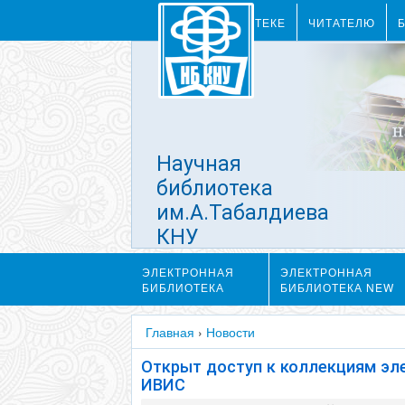
О БИБЛИОТЕКЕ
ЧИТАТЕЛЮ
Научная
библиотека
им.А.Табалдиева
КНУ
им.Ж.Баласагына
ЭЛЕКТРОННАЯ
ЭЛЕКТРОННАЯ
БИБЛИОТЕКА
БИБЛИОТЕКА NEW
Главная
›
Новости
Открыт доступ к коллекциям эл
ИВИС