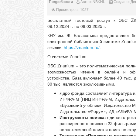
Подробности
Автор:
NBKNU
Создано: Дек
Просмотров : 1027
Бесплатный тестовый доступ к ЭБС Z
09.12.2024 г. по 08.03.2025 г.
КНУ им. Ж. Баласагына предоставляет бе
электронной библиотечной системе Znaniu
ссылке:
https://znanium.ru/
.
О системе Znanium
ЭБС Znanium – это политематическая полно
возможностью чтения в онлайн и о
устройстве. База включает более 49 тыс. 
30 тыс. являются эксклюзивными.
Ядро фонда составляет литература и
ИНФРА-М (НИЦ ИНФРА-М, Издательс
«Вузовский учебник», Издательство
Издательство «Форум», ИД «АЛЬФА-М
Инструменты поиска:
единая строка
расширенного поиска с 22 фильтрами
полнотекстовый поиск и поиск по стр
Технология «Поисковых подсказок