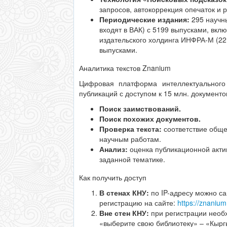
запросов, автокоррекция опечаток и 
Периодические издания:
295 научны
входят в ВАК) с 5199 выпусками, вкл
издательского холдинга ИНФРА-М (22 
выпусками.
Аналитика текстов Znanium
Цифровая платформа интеллектуального
публикаций с доступом к 15 млн. документо
Поиск заимствований.
Поиск похожих документов.
Проверка текста:
соответствие общ
научным работам.
Анализ:
оценка публикационной акти
заданной тематике.
Как получить доступ
В стенах КНУ:
по IP-адресу можно с
регистрацию на сайте:
https://znanium
Вне стен КНУ:
при регистрации необ
«выберите свою библиотеку» – «Кыр