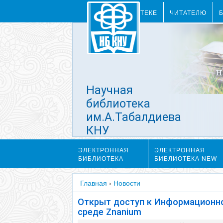
О БИБЛИОТЕКЕ
ЧИТАТЕЛЮ
Научная
библиотека
им.А.Табалдиева
КНУ
им.Ж.Баласагына
ЭЛЕКТРОННАЯ
ЭЛЕКТРОННАЯ
БИБЛИОТЕКА
БИБЛИОТЕКА NEW
Главная
›
Новости
Открыт доступ к Информационн
среде Znanium