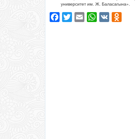
университет им. Ж. Баласагына».
Facebook
Twitter
Email
WhatsAp
VK
Odn