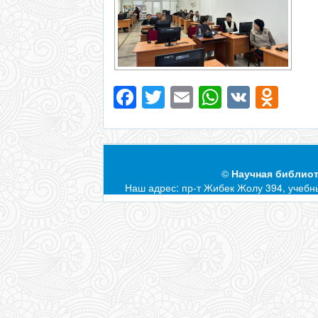
Facebook
Twitter
Email
WhatsAp
VK
Odn
©
Научная библиот
Наш адрес: пр-т Жибек Жолу 394, учебны