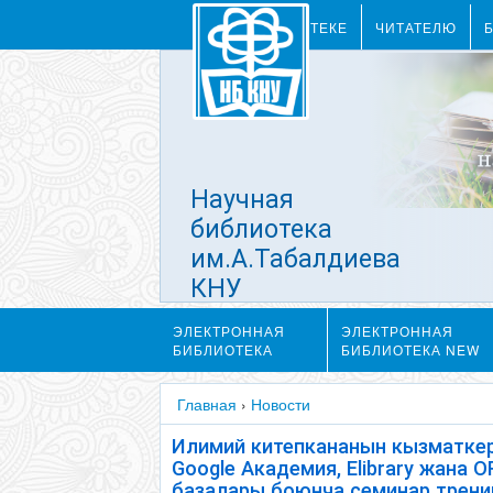
О БИБЛИОТЕКЕ
ЧИТАТЕЛЮ
Научная
библиотека
им.А.Табалдиева
КНУ
им.Ж.Баласагына
ЭЛЕКТРОННАЯ
ЭЛЕКТРОННАЯ
БИБЛИОТЕКА
БИБЛИОТЕКА NEW
Главная
›
Новости
Илимий китепкананын кызматкер
Google Академия, Elibrary жана 
базалары боюнча семинар трени