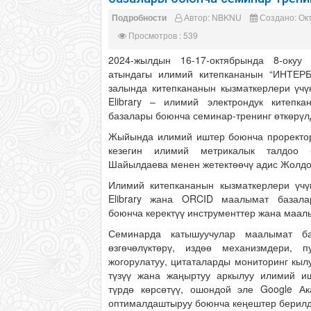
Подробности
Автор:
NBKNU
Создано: Окт
Просмотров : 539
2024-жылдын 16-17-октябрында 8-окуу
атындагы илимий китепкананын “ИНТЕР
залында китепкананын кызматкерлери үчү
Elibrary – илимий электрондук китеп
базалары боюнча семинар-тренинг өткөрүл
Жыйында илимий иштер боюнча проректор
кезегин илимий метрикалык талдоо
Шайылдаева менен жетектөөчү адис Жолдо
Илимий китепкананын кызматкерлери үчү
Elibrary жана ORCID маалымат базала
боюнча керектүү инструменттер жана маал
Семинарда катышуучулар маалымат ба
өзгөчөлүктөрү, издөө механизмдери, п
жогорулатуу, цитаталарды мониторинг кы
түзүү жана жаңыртуу аркылуу илимий иш
түрдө көрсөтүү, ошондой эле Google А
оптималдаштыруу боюнча кеңештер берилд